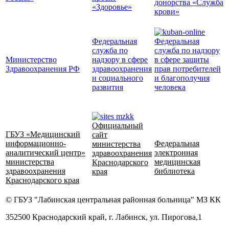
донорства «Служба
«Здоровье»
крови»
Федеральная
Федеральная
служба по
служба по надзору
Министерство
надзору в сфере
в сфере защиты
Здравоохранения РФ
здравоохранения
прав потребителей
и социального
и благополучия
развития
человека
Официальный
ГБУЗ «Медицинский
сайт
информационно-
Федеральная
министерства
аналитический центр»
электронная
здравоохранения
министерства
медицинская
Краснодарского
здравоохранения
библиотека
края
Краснодарского края
© ГБУЗ "Лабинская центральная районная больница" МЗ КК
352500 Краснодарский край, г. Лабинск, ул. Пирогова,1