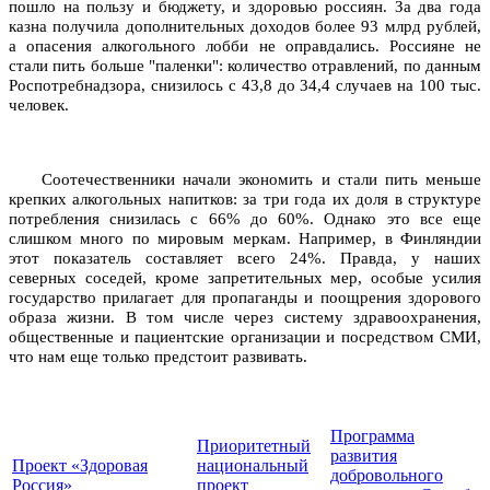
пошло на пользу и бюджету, и здоровью россиян. За два года
казна получила дополнительных доходов более 93 млрд рублей,
а опасения алкогольного лобби не оправдались. Россияне не
стали пить больше "паленки": количество отравлений, по данным
Роспотребнадзора, снизилось с 43,8 до 34,4 случаев на 100 тыс.
человек.
Соотечественники начали экономить и стали пить меньше
крепких алкогольных напитков: за три года их доля в структуре
потребления снизилась с 66% до 60%. Однако это все еще
слишком много по мировым меркам. Например, в Финляндии
этот показатель составляет всего 24%. Правда, у наших
северных соседей, кроме запретительных мер, особые усилия
государство прилагает для пропаганды и поощрения здорового
образа жизни. В том числе через систему здравоохранения,
общественные и пациентские организации и посредством СМИ,
что нам еще только предстоит развивать.
Программа
Приоритетный
развития
Проект «Здоровая
национальный
добровольного
Россия»
проект