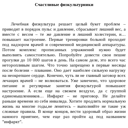
Счастливые физкультурники
Лечебная физкультура решает целый букет проблем –
приводит в порядок пульс и давление, сбрасывает лишний вес, а
вместе с весом – те же давление и лишний холестерин, и…
повышает настроение. Первые тренировки больной проходит
под надзором врачей и современной медицинской аппаратуры.
Потом комплекс прописанных упражнений нужно будет
выполнять самостоятельно. Попробуйте довести свои пешие
прогулки до 10 000 шагов в день. На самом деле, это всего час
неторопливым шагом. Что точно запрещено в первые месяцы
после болезни – плавание. Оно дает наиболее сильную нагрузку
на неокрепшее сердце. Конечно, чуть ли не главный заговор всех
лечащих врачей – не волноваться. Уже замечено, что здоровое
питание и регулярные занятия физкультурой повышают
настроение. А если еще на свежем воздухе, да с группой
единомышленников… Инфаркт – не приговор. Не делайте
раньше времени из себя инвалида. Хотите продлить нормальную
жизнь на многие годы,не ленитесь – выполняйте не такие уж
сложные правила. В конце концов, вести здоровый образ жизни
намного приятнее, чем еще раз пройти ад под названием
"инфаркт".