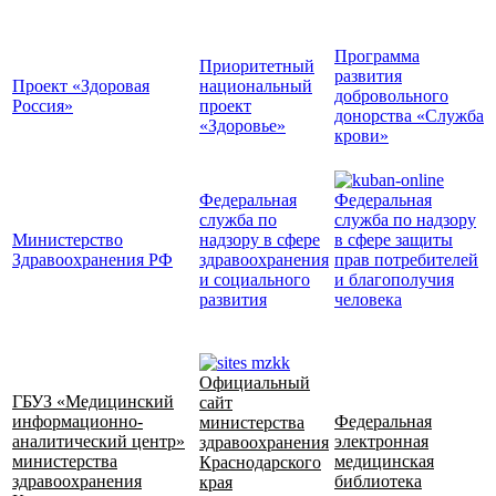
Программа
Приоритетный
развития
Проект «Здоровая
национальный
добровольного
Россия»
проект
донорства «Служба
«Здоровье»
крови»
Федеральная
Федеральная
служба по
служба по надзору
Министерство
надзору в сфере
в сфере защиты
Здравоохранения РФ
здравоохранения
прав потребителей
и социального
и благополучия
развития
человека
Официальный
ГБУЗ «Медицинский
сайт
информационно-
Федеральная
министерства
аналитический центр»
электронная
здравоохранения
министерства
медицинская
Краснодарского
здравоохранения
библиотека
края