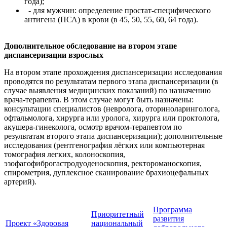
года);
- для мужчин: определение простат-специфического
антигена (ПСА) в крови (в 45, 50, 55, 60, 64 года).
Дополнительное обследование на втором этапе
диспансеризации взрослых
На втором этапе прохождения диспансеризации исследования
проводятся по результатам первого этапа диспансеризации (в
случае выявления медицинских показаний) по назначению
врача-терапевта. В этом случае могут быть назначены:
консультации специалистов (невролога, оториноларинголога,
офтальмолога, хирурга или уролога, хирурга или проктолога,
акушера-гинеколога, осмотр врачом-терапевтом по
результатам второго этапа диспансеризации); дополнительные
исследования (рентгенография лёгких или компьютерная
томография легких, колоноскопия,
эзофагофиброгастродуоденоскопия, ректороманоскопия,
спирометрия, дуплексное сканирование брахиоцефальных
артерий).
Программа
Приоритетный
развития
Проект «Здоровая
национальный