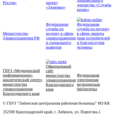
добровольного
Россия»
проект
донорства «Служба
«Здоровье»
крови»
Федеральная
Федеральная
служба по
служба по надзору
Министерство
надзору в сфере
в сфере защиты
Здравоохранения РФ
здравоохранения
прав потребителей
и социального
и благополучия
развития
человека
Официальный
ГБУЗ «Медицинский
сайт
информационно-
Федеральная
министерства
аналитический центр»
электронная
здравоохранения
министерства
медицинская
Краснодарского
здравоохранения
библиотека
края
Краснодарского края
© ГБУЗ "Лабинская центральная районная больница" МЗ КК
352500 Краснодарский край, г. Лабинск, ул. Пирогова,1