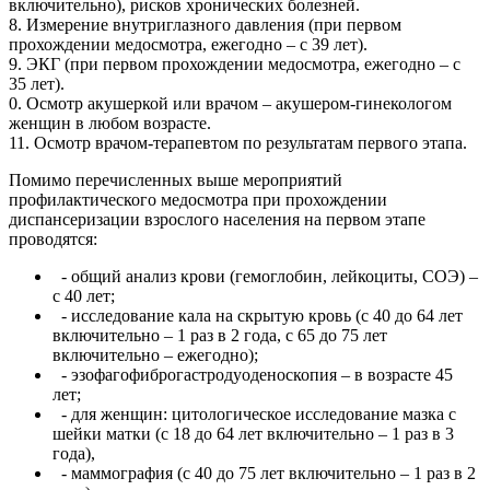
включительно), рисков хронических болезней.
8. Измерение внутриглазного давления (при первом
прохождении медосмотра, ежегодно – с 39 лет).
9. ЭКГ (при первом прохождении медосмотра, ежегодно – с
35 лет).
0. Осмотр акушеркой или врачом – акушером-гинекологом
женщин в любом возрасте.
11. Осмотр врачом-терапевтом по результатам первого этапа.
Помимо перечисленных выше мероприятий
профилактического медосмотра при прохождении
диспансеризации взрослого населения на первом этапе
проводятся:
- общий анализ крови (гемоглобин, лейкоциты, СОЭ) –
с 40 лет;
- исследование кала на скрытую кровь (с 40 до 64 лет
включительно – 1 раз в 2 года, с 65 до 75 лет
включительно – ежегодно);
- эзофагофиброгастродуоденоскопия – в возрасте 45
лет;
- для женщин: цитологическое исследование мазка с
шейки матки (с 18 до 64 лет включительно – 1 раз в 3
года),
- маммография (с 40 до 75 лет включительно – 1 раз в 2