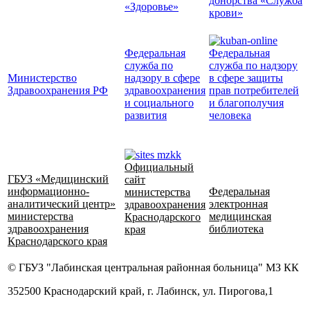
донорства «Служба
«Здоровье»
крови»
Федеральная
Федеральная
служба по
служба по надзору
Министерство
надзору в сфере
в сфере защиты
Здравоохранения РФ
здравоохранения
прав потребителей
и социального
и благополучия
развития
человека
Официальный
ГБУЗ «Медицинский
сайт
информационно-
Федеральная
министерства
аналитический центр»
электронная
здравоохранения
министерства
медицинская
Краснодарского
здравоохранения
библиотека
края
Краснодарского края
© ГБУЗ "Лабинская центральная районная больница" МЗ КК
352500 Краснодарский край, г. Лабинск, ул. Пирогова,1