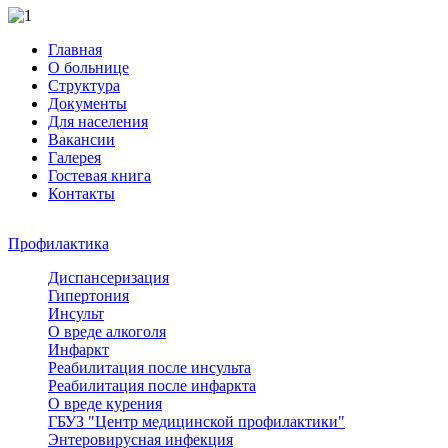
Главная
О больнице
Структура
Документы
Для населения
Вакансии
Галерея
Гостевая книга
Контакты
Профилактика
Диспансеризация
Гипертония
Инсульт
О вреде алкоголя
Инфаркт
Реабилитация после инсульта
Реабилитация после инфаркта
О вреде курения
ГБУЗ "Центр медицинской профилактики"
Энтеровирусная инфекция