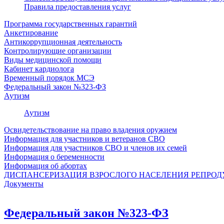
Правила предоставления услуг
Программа государственных гарантий
Анкетирование
Антикоррупционная деятельность
Контролирующие организации
Виды медицинской помощи
Кабинет кардиолога
Временный порядок МСЭ
Федеральный закон №323-ФЗ
Аутизм
Аутизм
Освидетельствование на право владения оружием
Информация для участников и ветеранов СВО
Информация для участников СВО и членов их семей
Информация о беременности
Информация об абортах
ДИСПАНСЕРИЗАЦИЯ ВЗРОСЛОГО НАСЕЛЕНИЯ РЕПРОДУК
Документы
Федеральный закон №323-ФЗ