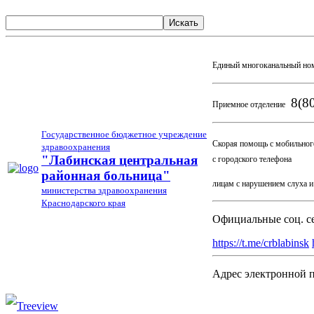
Искать
Единый многоканальный но
8(80
Приемное отделение
Государственное бюджетное учреждение
Скорая помощь с мобильног
здравоохранения
03
"Лабинская центральная
с городского телефона
районная больница"
лицам с нарушением слуха 
министерства здравоохранения
Краснодарского края
Официальные соц. с
https://t.me/crblabinsk
Адрес электронной 