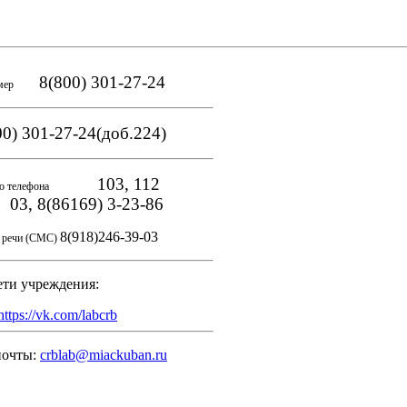
8(800) 301-27-24
мер
0) 301-27-24(доб.224)
103, 112
о телефона
, 8(86169) 3-23-86
8(918)246-39-03
и речи (СМС)
ети учреждения:
https://vk.com/labcrb
почты:
crblab@miackuban.ru