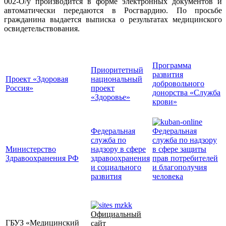
002-О/у производится в форме электронных документов и
автоматически передаются в Росгвардию. По просьбе
гражданина выдается выписка о результатах медицинского
освидетельствования.
Программа
Приоритетный
развития
Проект «Здоровая
национальный
добровольного
Россия»
проект
донорства «Служба
«Здоровье»
крови»
Федеральная
Федеральная
служба по
служба по надзору
Министерство
надзору в сфере
в сфере защиты
Здравоохранения РФ
здравоохранения
прав потребителей
и социального
и благополучия
развития
человека
Официальный
ГБУЗ «Медицинский
сайт