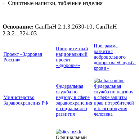
·
Спиртные напитки, табачные изделия
Основание:
СанПиН 2.1.3.2630-10; СанПиН
2.3.2.1324-03.
Программа
Приоритетный
развития
Проект «Здоровая
национальный
добровольного
Россия»
проект
донорства «Служба
«Здоровье»
крови»
Федеральная
Федеральная
служба по
служба по надзору
Министерство
надзору в сфере
в сфере защиты
Здравоохранения РФ
здравоохранения
прав потребителей
и социального
и благополучия
развития
человека
Официальный