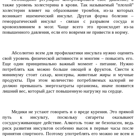
также уровень холестерина в крови. Так называемый "плохой"
холестерин влияет на образование тромбов, из-за которых
возникает ишемический инсульт. Другая форма болезни –
геморрагический инсульт - связан с разрывом сосуда и
кровоизлиянием в мозг. Чаще всего это происходит из-за
повышенного давления, если его вовремя не привести в норму.
Абсолютно всем для профилактики инсульта нужно оценить
свой уровень физической активности и многим – повысить его.
Еще один принципиально важный момент - питание. Нужно
потреблять как можно больше овощей и фруктов. Свести к
минимуму стоит сахар, консервы, животные жиры и мучные
продукты. При этом количество потребляемых калорий не
должно превышать энергозатраты организма, иначе появится
лишний вес, который даст повышенную нагрузку на сердце.
Медики не устают говорить и о вреде курения. Это прямой
путь к инсульту, поскольку сигареты оказывают
сосудосуживающее действие. Алкоголь тоже не безопасен, ведь
риск развития инсультов особенно высок в первые часы после
принятия спиртного. Поэтому употреблять его можно не всем и