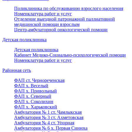
Поликлиника по обслуживанию взрослого населения
Номенклатура работ и услуг
Отделение выездной патронажной паллиативной
медицинской помощи взрослым
Центр-амбулаторной онкологической помощи
Детская поликлиника
Детская поликлиника
Кабинет Медико-Социально-психологической помощи
Номенклатура работ и услуг
Районная сеть
ФАП ст. Чернореченская
ФАП х. Веселый
ФАП х. Привольный
ФАП х. Северный
ФАП х. Соколихин
ФАП х. Харьковский
Амбулатория № 1 ст. Чамлыкская
Амбулатория № 3 ст. Ахметовская
Амбулатория № 4 ст. Упорная
Амбулатория № 6 х. Первая Синюха