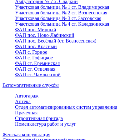
Амбулатория № 7 х. Сладкий
Участковая больница № 1 ст. Владимирская
Участковая больница № 2 ст. Вознесенская
Участковая больница № 3 ст. Зассовская
Участковая больница № 4 ст. Каладжинская
ФАП пос. Мирный
ФАП пос. Ново-Лабинский
ФАП пос. Весёлый (ст. Вознесенская)
ФАП пос. Красный
ФАП с. Горное
ФАП с. Гофицкое
ФАП ст. Ереминская
ФАП ст. Отважная
ФАП ст. Чамлыкской
Вспомогательные службы
Автогараж
Аптека
Отдел автоматизированных систем управления
Прачечная
Строительная бригада
Номенклатура работ и услуг
Женская консультация