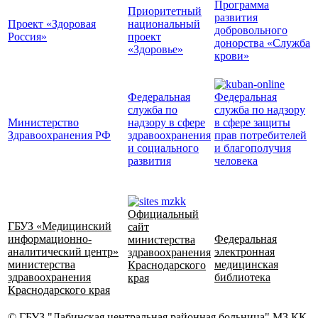
Программа
Приоритетный
развития
Проект «Здоровая
национальный
добровольного
Россия»
проект
донорства «Служба
«Здоровье»
крови»
Федеральная
Федеральная
служба по
служба по надзору
Министерство
надзору в сфере
в сфере защиты
Здравоохранения РФ
здравоохранения
прав потребителей
и социального
и благополучия
развития
человека
Официальный
ГБУЗ «Медицинский
сайт
информационно-
Федеральная
министерства
аналитический центр»
электронная
здравоохранения
министерства
медицинская
Краснодарского
здравоохранения
библиотека
края
Краснодарского края
© ГБУЗ "Лабинская центральная районная больница" МЗ КК