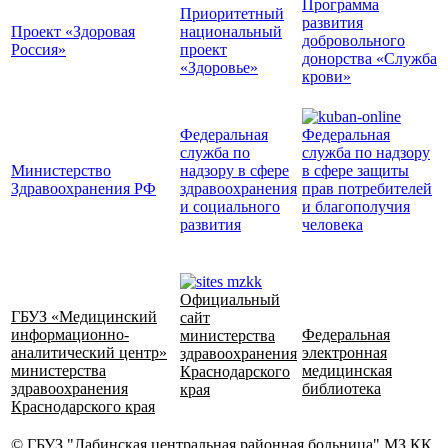
Программа
Приоритетный
развития
Проект «Здоровая
национальный
добровольного
Россия»
проект
донорства «Служба
«Здоровье»
крови»
Федеральная
Федеральная
служба по
служба по надзору
Министерство
надзору в сфере
в сфере защиты
Здравоохранения РФ
здравоохранения
прав потребителей
и социального
и благополучия
развития
человека
Официальный
ГБУЗ «Медицинский
сайт
информационно-
Федеральная
министерства
аналитический центр»
электронная
здравоохранения
министерства
медицинская
Краснодарского
здравоохранения
библиотека
края
Краснодарского края
© ГБУЗ "Лабинская центральная районная больница" МЗ КК