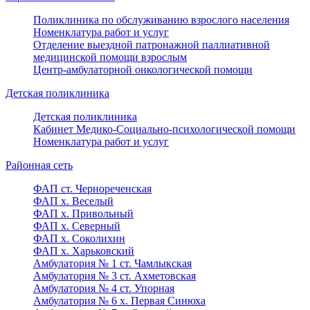
Поликлиника по обслуживанию взрослого населения
Номенклатура работ и услуг
Отделение выездной патронажной паллиативной
медицинской помощи взрослым
Центр-амбулаторной онкологической помощи
Детская поликлиника
Детская поликлиника
Кабинет Медико-Социально-психологической помощи
Номенклатура работ и услуг
Районная сеть
ФАП ст. Чернореченская
ФАП х. Веселый
ФАП х. Привольный
ФАП х. Северный
ФАП х. Соколихин
ФАП х. Харьковский
Амбулатория № 1 ст. Чамлыкская
Амбулатория № 3 ст. Ахметовская
Амбулатория № 4 ст. Упорная
Амбулатория № 6 х. Первая Синюха