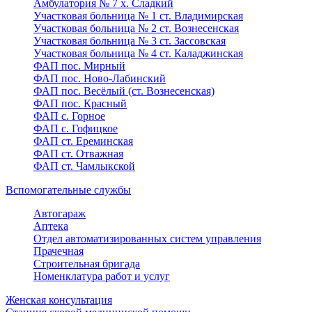
Амбулатория № 7 х. Сладкий
Участковая больница № 1 ст. Владимирская
Участковая больница № 2 ст. Вознесенская
Участковая больница № 3 ст. Зассовская
Участковая больница № 4 ст. Каладжинская
ФАП пос. Мирный
ФАП пос. Ново-Лабинский
ФАП пос. Весёлый (ст. Вознесенская)
ФАП пос. Красный
ФАП с. Горное
ФАП с. Гофицкое
ФАП ст. Ереминская
ФАП ст. Отважная
ФАП ст. Чамлыкской
Вспомогательные службы
Автогараж
Аптека
Отдел автоматизированных систем управления
Прачечная
Строительная бригада
Номенклатура работ и услуг
Женская консультация