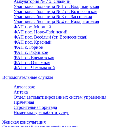
Амбулатория № 7 х. Сладкий
Участковая больница № 1 ст. Владимирская
Участковая больница № 2 ст. Вознесенская
Участковая больница № 3 ст. Зассовская
Участковая больница № 4 ст. Каладжинская
ФАП пос. Мирный
ФАП пос. Ново-Лабинский
ФАП пос. Весёлый (ст. Вознесенская)
ФАП пос. Красный
ФАП с. Горное
ФАП с. Гофицкое
ФАП ст. Ереминская
ФАП ст. Отважная
ФАП ст. Чамлыкской
Вспомогательные службы
Автогараж
Аптека
Отдел автоматизированных систем управления
Прачечная
Строительная бригада
Номенклатура работ и услуг
Женская консультация