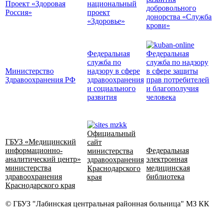
Проект «Здоровая
национальный
добровольного
Россия»
проект
донорства «Служба
«Здоровье»
крови»
Федеральная
Федеральная
служба по
служба по надзору
Министерство
надзору в сфере
в сфере защиты
Здравоохранения РФ
здравоохранения
прав потребителей
и социального
и благополучия
развития
человека
Официальный
ГБУЗ «Медицинский
сайт
информационно-
Федеральная
министерства
аналитический центр»
электронная
здравоохранения
министерства
медицинская
Краснодарского
здравоохранения
библиотека
края
Краснодарского края
© ГБУЗ "Лабинская центральная районная больница" МЗ КК