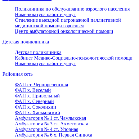
Поликлиника по обслуживанию взрослого населения
Номенклатура работ и услуг
Отделение выездной патронажной паллиативной
медицинской помощи взрослым
Центр-амбулаторной онкологической помощи
Детская поликлиника
Детская поликлиника
Кабинет Медико-Социально-психологической помощи
Номенклатура работ и услуг
Районная сеть
ФАП ст. Чернореченская
ФАП х. Веселый
ФАП х. Привольный
ФАП х. Северный
ФАП х. Соколихин
ФАП х. Харьковский
Амбулатория № 1 ст. Чамлыкская
Амбулатория № 3 ст. Ахметовская
Амбулатория № 4 ст. Упорная
Амбулатория № 6 х. Первая Синюха