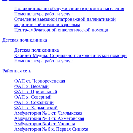
Поликлиника по обслуживанию взрослого населения
Номенклатура работ и услуг
Отделение выездной патронажной паллиативной
медицинской помощи взрослым
Центр-амбулаторной онкологической помощи
Детская поликлиника
Детская поликлиника
Кабинет Медико-Социально-психологической помощи
Номенклатура работ и услуг
Районная сеть
ФАП ст. Чернореченская
ФАП х. Веселый
ФАП х. Привольный
ФАП х. Северный
ФАП х. Соколихин
ФАП х. Харьковский
Амбулатория № 1 ст. Чамлыкская
Амбулатория № 3 ст. Ахметовская
Амбулатория № 4 ст. Упорная
Амбулатория № 6 х. Первая Синюха