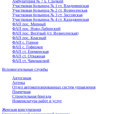
Амбулатория № 7 х. Сладкий
Участковая больница № 1 ст. Владимирская
Участковая больница № 2 ст. Вознесенская
Участковая больница № 3 ст. Зассовская
Участковая больница № 4 ст. Каладжинская
ФАП пос. Мирный
ФАП пос. Ново-Лабинский
ФАП пос. Весёлый (ст. Вознесенская)
ФАП пос. Красный
ФАП с. Горное
ФАП с. Гофицкое
ФАП ст. Ереминская
ФАП ст. Отважная
ФАП ст. Чамлыкской
Вспомогательные службы
Автогараж
Аптека
Отдел автоматизированных систем управления
Прачечная
Строительная бригада
Номенклатура работ и услуг
Женская консультация