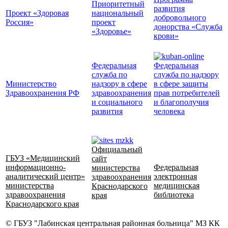
Приоритетный
развития
Проект «Здоровая
национальный
добровольного
Россия»
проект
донорства «Служба
«Здоровье»
крови»
Федеральная
Федеральная
служба по
служба по надзору
Министерство
надзору в сфере
в сфере защиты
Здравоохранения РФ
здравоохранения
прав потребителей
и социального
и благополучия
развития
человека
Официальный
ГБУЗ «Медицинский
сайт
информационно-
Федеральная
министерства
аналитический центр»
электронная
здравоохранения
министерства
медицинская
Краснодарского
здравоохранения
библиотека
края
Краснодарского края
© ГБУЗ "Лабинская центральная районная больница" МЗ КК