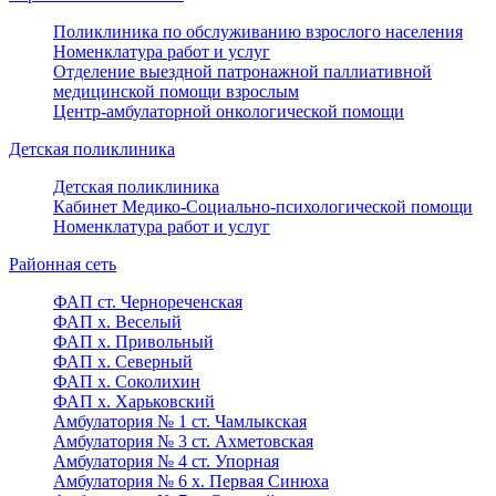
Поликлиника по обслуживанию взрослого населения
Номенклатура работ и услуг
Отделение выездной патронажной паллиативной
медицинской помощи взрослым
Центр-амбулаторной онкологической помощи
Детская поликлиника
Детская поликлиника
Кабинет Медико-Социально-психологической помощи
Номенклатура работ и услуг
Районная сеть
ФАП ст. Чернореченская
ФАП х. Веселый
ФАП х. Привольный
ФАП х. Северный
ФАП х. Соколихин
ФАП х. Харьковский
Амбулатория № 1 ст. Чамлыкская
Амбулатория № 3 ст. Ахметовская
Амбулатория № 4 ст. Упорная
Амбулатория № 6 х. Первая Синюха