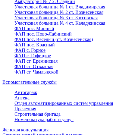
Амбулатория № 7 х. Сладкий
Участковая больница № 1 ст. Владимирская
Участковая больница № 2 ст. Вознесенская
Участковая больница № 3 ст. Зассовская
Участковая больница № 4 ст. Каладжинская
ФАП пос. Мирный
ФАП пос. Ново-Лабинский
ФАП пос. Весёлый (ст. Вознесенская)
ФАП пос. Красный
ФАП с. Горное
ФАП с. Гофицкое
ФАП ст. Ереминская
ФАП ст. Отважная
ФАП ст. Чамлыкской
Вспомогательные службы
Автогараж
Аптека
Отдел автоматизированных систем управления
Прачечная
Строительная бригада
Номенклатура работ и услуг
Женская консультация