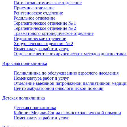
Патологоанатомическое отделение
Приемное отделение
Рентгеновское отделение
Родильное отделение
Терапевтическое отделение № 1
Терапевтическое отделение № 2
Травматолого-ортопедическое отделение
Педиатрическое отделение
Хирургическое отделение № 2
Номенклатура работ и услуг
Отделение рентгенохирургических методов диагностики 
Взрослая поликлиника
Поликлиника по обслуживанию взрослого населения
Номенклатура работ и услуг
Отделение выездной патронажной паллиативной медици
Центр-амбулаторной онкологической помощи
Детская поликлиника
Детская поликлиника
Кабинет Медико-Социально-психологической помощи
Номенклатура работ и услуг