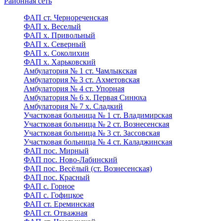
Районная сеть
ФАП ст. Чернореченская
ФАП х. Веселый
ФАП х. Привольный
ФАП х. Северный
ФАП х. Соколихин
ФАП х. Харьковский
Амбулатория № 1 ст. Чамлыкская
Амбулатория № 3 ст. Ахметовская
Амбулатория № 4 ст. Упорная
Амбулатория № 6 х. Первая Синюха
Амбулатория № 7 х. Сладкий
Участковая больница № 1 ст. Владимирская
Участковая больница № 2 ст. Вознесенская
Участковая больница № 3 ст. Зассовская
Участковая больница № 4 ст. Каладжинская
ФАП пос. Мирный
ФАП пос. Ново-Лабинский
ФАП пос. Весёлый (ст. Вознесенская)
ФАП пос. Красный
ФАП с. Горное
ФАП с. Гофицкое
ФАП ст. Ереминская
ФАП ст. Отважная