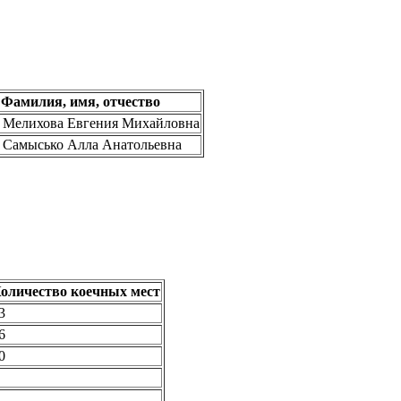
Фамилия, имя, отчество
Мелихова Евгения Михайловна
Самысько Алла Анатольевна
оличество коечных мест
3
6
0