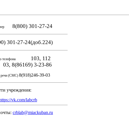
8(800) 301-27-24
мер
0) 301-27-24(доб.224)
103, 112
о телефона
, 8(86169) 3-23-86
8(918)246-39-03
и речи (СМС)
ети учреждения:
https://vk.com/labcrb
почты:
crblab@miackuban.ru