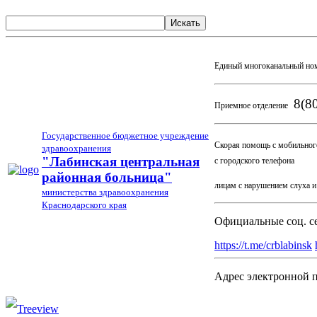
Искать
Единый многоканальный но
8(80
Приемное отделение
Государственное бюджетное учреждение
Скорая помощь с мобильног
здравоохранения
03
"Лабинская центральная
с городского телефона
районная больница"
лицам с нарушением слуха 
министерства здравоохранения
Краснодарского края
Официальные соц. с
https://t.me/crblabinsk
Адрес электронной 