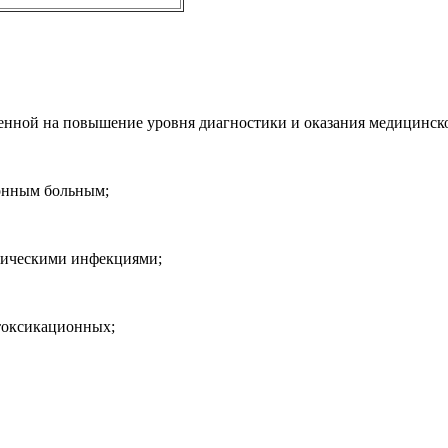
ленной на повышение уровня диагностики и оказания медицин
онным больным;
тическими инфекциями;
токсикационных;