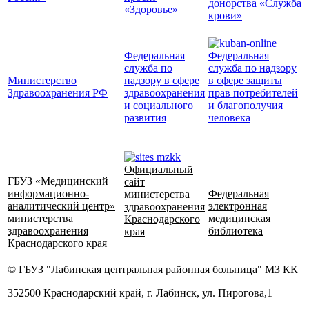
донорства «Служба
«Здоровье»
крови»
Федеральная
Федеральная
служба по
служба по надзору
Министерство
надзору в сфере
в сфере защиты
Здравоохранения РФ
здравоохранения
прав потребителей
и социального
и благополучия
развития
человека
Официальный
ГБУЗ «Медицинский
сайт
информационно-
Федеральная
министерства
аналитический центр»
электронная
здравоохранения
министерства
медицинская
Краснодарского
здравоохранения
библиотека
края
Краснодарского края
© ГБУЗ "Лабинская центральная районная больница" МЗ КК
352500 Краснодарский край, г. Лабинск, ул. Пирогова,1