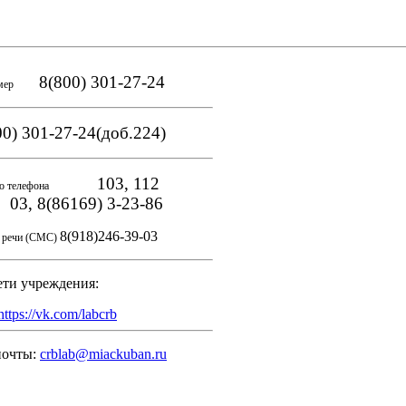
8(800) 301-27-24
мер
0) 301-27-24(доб.224)
103, 112
о телефона
, 8(86169) 3-23-86
8(918)246-39-03
и речи (СМС)
ети учреждения:
https://vk.com/labcrb
почты:
crblab@miackuban.ru