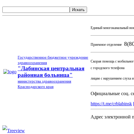
Искать
Единый многоканальный но
8(80
Приемное отделение
Государственное бюджетное учреждение
Скорая помощь с мобильног
здравоохранения
03
"Лабинская центральная
с городского телефона
районная больница"
лицам с нарушением слуха 
министерства здравоохранения
Краснодарского края
Официальные соц. с
https://t.me/crblabinsk
Адрес электронной 