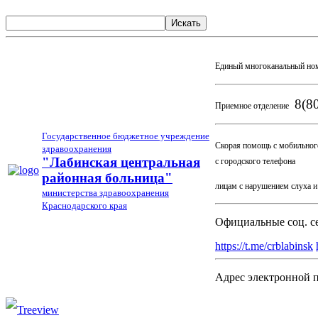
Искать
Единый многоканальный но
8(80
Приемное отделение
Государственное бюджетное учреждение
Скорая помощь с мобильног
здравоохранения
03
"Лабинская центральная
с городского телефона
районная больница"
лицам с нарушением слуха 
министерства здравоохранения
Краснодарского края
Официальные соц. с
https://t.me/crblabinsk
Адрес электронной 