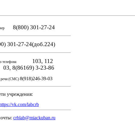
8(800) 301-27-24
мер
0) 301-27-24(доб.224)
103, 112
о телефона
, 8(86169) 3-23-86
8(918)246-39-03
и речи (СМС)
ети учреждения:
https://vk.com/labcrb
почты:
crblab@miackuban.ru