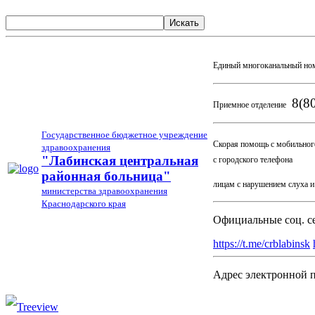
Искать
Единый многоканальный но
8(80
Приемное отделение
Государственное бюджетное учреждение
Скорая помощь с мобильног
здравоохранения
03
"Лабинская центральная
с городского телефона
районная больница"
лицам с нарушением слуха 
министерства здравоохранения
Краснодарского края
Официальные соц. с
https://t.me/crblabinsk
Адрес электронной 