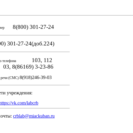
8(800) 301-27-24
мер
0) 301-27-24(доб.224)
103, 112
о телефона
, 8(86169) 3-23-86
8(918)246-39-03
и речи (СМС)
ети учреждения:
https://vk.com/labcrb
почты:
crblab@miackuban.ru