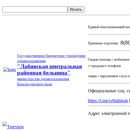
Искать
Единый многоканальный но
8(80
Приемное отделение
Государственное бюджетное учреждение
Скорая помощь с мобильног
здравоохранения
03
"Лабинская центральная
с городского телефона
районная больница"
лицам с нарушением слуха 
министерства здравоохранения
Краснодарского края
Официальные соц. с
https://t.me/crblabinsk
Адрес электронной 