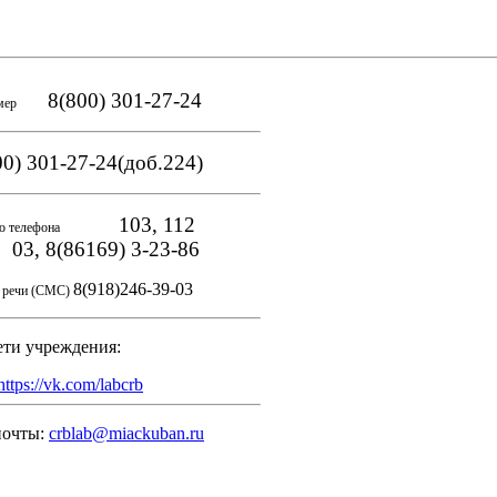
8(800) 301-27-24
мер
0) 301-27-24(доб.224)
103, 112
о телефона
, 8(86169) 3-23-86
8(918)246-39-03
и речи (СМС)
ети учреждения:
https://vk.com/labcrb
почты:
crblab@miackuban.ru