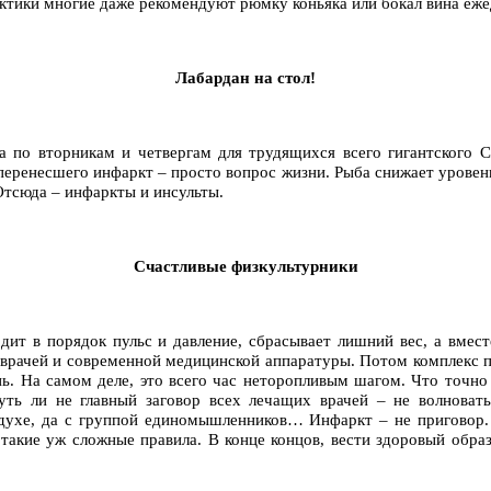
лактики многие даже рекомендуют рюмку коньяка или бокал вина еже
Лабардан на стол!
ала по вторникам и четвергам для трудящихся всего гигантского 
перенесшего инфаркт – просто вопрос жизни. Рыба снижает уровен
 Отсюда – инфаркты и инсульты.
Счастливые физкультурники
дит в порядок пульс и давление, сбрасывает лишний вес, а вмес
 врачей и современной медицинской аппаратуры. Потом комплекс 
ь. На самом деле, это всего час неторопливым шагом. Что точно
уть ли не главный заговор всех лечащих врачей – не волновать
духе, да с группой единомышленников… Инфаркт – не приговор. 
такие уж сложные правила. В конце концов, вести здоровый обра