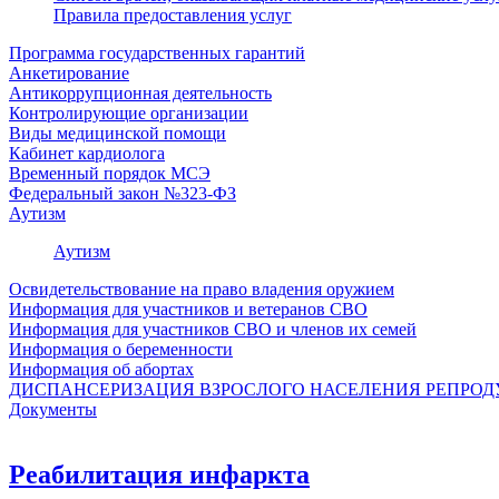
Правила предоставления услуг
Программа государственных гарантий
Анкетирование
Антикоррупционная деятельность
Контролирующие организации
Виды медицинской помощи
Кабинет кардиолога
Временный порядок МСЭ
Федеральный закон №323-ФЗ
Аутизм
Аутизм
Освидетельствование на право владения оружием
Информация для участников и ветеранов СВО
Информация для участников СВО и членов их семей
Информация о беременности
Информация об абортах
ДИСПАНСЕРИЗАЦИЯ ВЗРОСЛОГО НАСЕЛЕНИЯ РЕПРОДУК
Документы
Реабилитация инфаркта