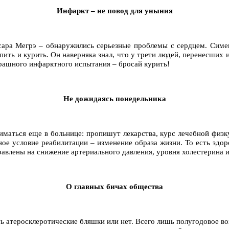
Инфаркт – не повод для уныния
сара Мегрэ – обнаружились серьезные проблемы с сердцем. Симен
ить и курить. Он наверняка знал, что у трети людей, перенесших 
страшного инфарктного испытания – бросай курить!
Не дожидаясь понедельника
маться еще в больнице: пропишут лекарства, курс лечебной физку
ное условие реабилитации – изменение образа жизни. То есть здор
равлены на снижение артериального давления, уровня холестерина
О главных бичах общества
ть атеросклеротические бляшки или нет. Всего лишь полугодовое в