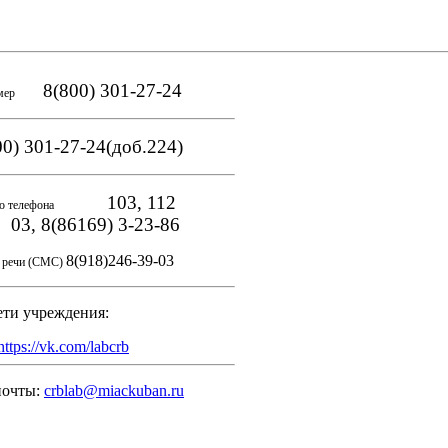
8(800) 301-27-24
мер
0) 301-27-24(доб.224)
103, 112
о телефона
, 8(86169) 3-23-86
8(918)246-39-03
и речи (СМС)
ети учреждения:
https://vk.com/labcrb
почты:
crblab@miackuban.ru