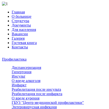
Главная
О больнице
Структура
Документы
Для населения
Вакансии
Галерея
Гостевая книга
Контакты
Профилактика
Диспансеризация
Гипертония
Инсульт
О вреде алкоголя
Инфаркт
Реабилитация после инсульта
Реабилитация после инфаркта
О вреде курения
ГБУЗ "Центр медицинской профилактики"
Энтеровирусная инфекция