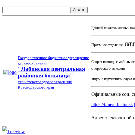
Искать
Единый многоканальный но
8(80
Приемное отделение
Государственное бюджетное учреждение
Скорая помощь с мобильног
здравоохранения
03
"Лабинская центральная
с городского телефона
районная больница"
лицам с нарушением слуха 
министерства здравоохранения
Краснодарского края
Официальные соц. с
https://t.me/crblabinsk
Адрес электронной 