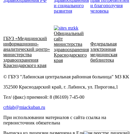
Здравоохранения РФ
здравоохранения
прав потребителей
и социального
и благополучия
развития
человека
Официальный
ГБУЗ «Медицинский
сайт
информационно-
Федеральная
министерства
аналитический центр»
электронная
здравоохранения
министерства
медицинская
Краснодарского
здравоохранения
библиотека
края
Краснодарского края
© ГБУЗ "Лабинская центральная районная больница" МЗ КК
352500 Краснодарский край, г. Лабинск, ул. Пирогова,1
Тел/ (факс) приемной: 8 (86169) 7-45-00
crblab@miackuban.ru
При использовании материалов с сайта ссылка на
первоисточник обязательна
Выписка из лицензии размещена в Едином реестре лицензий