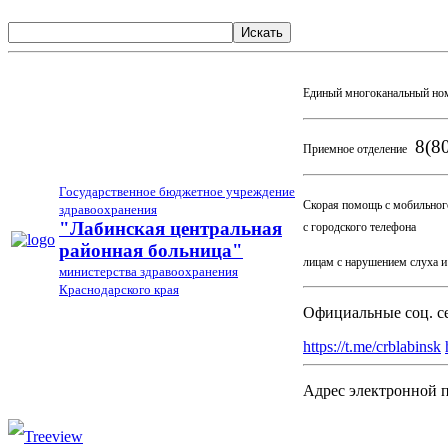
Искать
Единый многоканальный но
8(80
Приемное отделение
Государственное бюджетное учреждение
Скорая помощь с мобильног
здравоохранения
03
"Лабинская центральная
с городского телефона
районная больница"
лицам с нарушением слуха 
министерства здравоохранения
Краснодарского края
Официальные соц. с
https://t.me/crblabinsk
Адрес электронной 