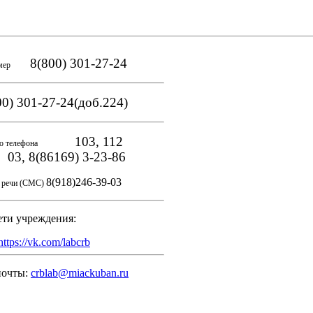
8(800) 301-27-24
мер
0) 301-27-24(доб.224)
103, 112
о телефона
, 8(86169) 3-23-86
8(918)246-39-03
и речи (СМС)
ети учреждения:
https://vk.com/labcrb
почты:
crblab@miackuban.ru