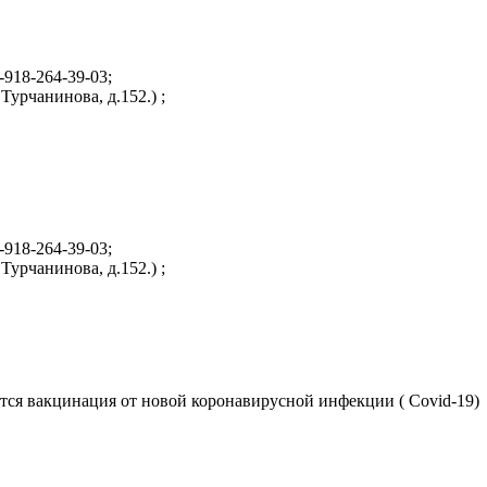
-918-264-39-03;
урчанинова, д.152.) ;
-918-264-39-03;
урчанинова, д.152.) ;
ится вакцинация от новой коронавирусной инфекции ( Covid-19)