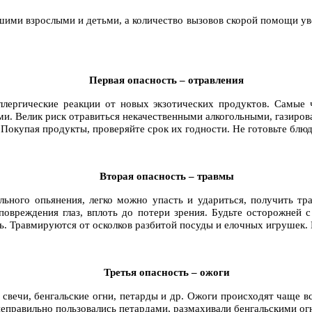
ими взрослыми и детьми, а количество вызовов скорой помощи уве
Первая опасность – отравления
лергические реакции от новых экзотических продуктов. Самые 
ми. Велик риск отравиться некачественными алкогольными, газиро
окупая продукты, проверяйте срок их годности. Не готовьте блюда
Вторая опасность – травмы
ьного опьянения, легко можно упасть и удариться, получить тр
 повреждения глаз, вплоть до потери зрения. Будьте осторожне
ть. Травмируются от осколков разбитой посуды и елочных игрушек.
Третья опасность – ожоги
свечи, бенгальские огни, петарды и др. Ожоги происходят чаще вс
еправильно пользовались петардами, размахивали бенгальскими огн