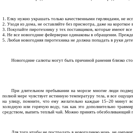
1. Елку нужно украшать только качественными гирляндами, не исп
2. Уходя из дома, не оставляйте без присмотра, даже на коротко
3. Покупайте пиротехнику у тех поставщиков, которые имеют вс
4. Не все новогодние фейерверки одинаковы в обращении. Прежде
5. Любая новогодняя пиротехника не должна попадать в руки дете
Новогодние салюты могут быть причиной ранения близко сто
При длительном пребывании на морозе многие люди подвер
полной мере чувствует истинную температуру тела, и все ощущен
на улицу, помните, что ему желательно каждые 15–20 минут в
холодную или горячую воду, так как это дополнительно травм
средством, выпить теплый чай. Можно принять обезболивающий п
Для того чтобы не пострадать в новогоднюю ночь, не омрач