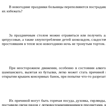
В новогодние праздники больницы переполняются пострадавш
их избежать?
За праздничным столом можно отравиться или получить ал
цитрусовые, а также злоупотребление детей шоколадом, сладостя
простоявшим в тепле всю новогоднюю ночь не тронутым тортом. П
При неосторожном движении, особенно в состоянии алкогол
шампанского, вылетая из бутылки, легко может стать причиной
открытии крышек консервных банок, при попытке что-то разреза
Их причиной могут быть горячая посуда, духовка, гирлянды, 
поставили свечи рядом с легковоспламеняющимися предметами, н