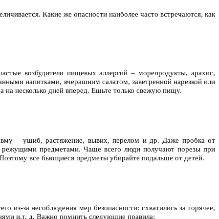
личивается. Какие же опасности наиболее часто встречаются, как
частые возбудители пищевых аллергий – морепродукты, арахис,
ванными напитками, вчерашним салатом, заветренной нарезкой или
 на несколько дней вперед. Ешьте только свежую пищу.
авму – ушиб, растяжение, вывих, перелом и др. Даже пробка от
й с режущими предметами. Чаще всего люди получают порезы при
 Поэтому все бьющиеся предметы убирайте подальше от детей.
его из-за несоблюдения мер безопасности: схватились за горячее,
ями и.т. д. Важно помнить следующие правила: