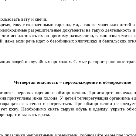
ользовать вату и свечи.
е время, елку с включенными гирляндами, а так же маленьких дете
е необходимые разрешительные документы на такую деятельность 
 чем использовать их по прямому назначению, важно ознакомиться
й, даже если речь идет о безобидных хлопушках и бенгальских огн
ящих людей и случайных прохожих. Самые распространенные травмы
Четвертая опасность – переохлаждение и обморожение
гаются переохлаждению и обморожению. Происходит повреждение 
ия притуплены из-за холода. У детей теплорегуляция организма е
озвращаться в тепло и согреваться. При обморожении не следует
ирует кожу. Необходимо снять сырую обувь и одежду, укрыть о
репарат и вызвать врача.
ить праздники неприятными моментами, соблюдайте меры предосто