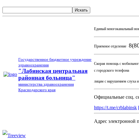
Искать
Единый многоканальный но
8(80
Приемное отделение
Государственное бюджетное учреждение
Скорая помощь с мобильног
здравоохранения
03
"Лабинская центральная
с городского телефона
районная больница"
лицам с нарушением слуха 
министерства здравоохранения
Краснодарского края
Официальные соц. с
https://t.me/crblabinsk
Адрес электронной 