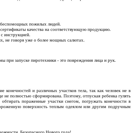
й и беспомощных пожилых людей.
и сертификаты качества на соответствующую продукцию.
 с инструкцией.
ях, не говоря уже о более мощных салютах.
 при запуске пиротехники - это повреждения лица и рук.
конечностей и различных участков тела, так как человек не в
ще не полностью сформирована. Поэтому, отпуская ребенка гулять
 обтирать пораженные участки снегом, погружать конечности в
бмороженную поверхность теплым одеялом или другим подручным
рожности. Безопасного Нового года!