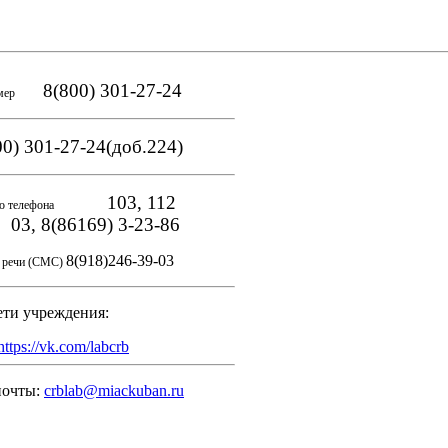
8(800) 301-27-24
мер
0) 301-27-24(доб.224)
103, 112
о телефона
, 8(86169) 3-23-86
8(918)246-39-03
и речи (СМС)
ети учреждения:
https://vk.com/labcrb
почты:
crblab@miackuban.ru