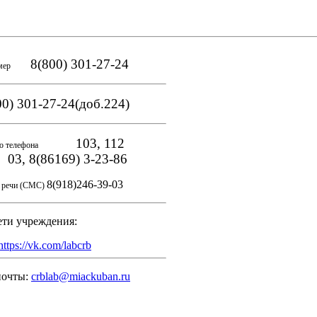
8(800) 301-27-24
мер
0) 301-27-24(доб.224)
103, 112
о телефона
, 8(86169) 3-23-86
8(918)246-39-03
и речи (СМС)
ети учреждения:
https://vk.com/labcrb
почты:
crblab@miackuban.ru