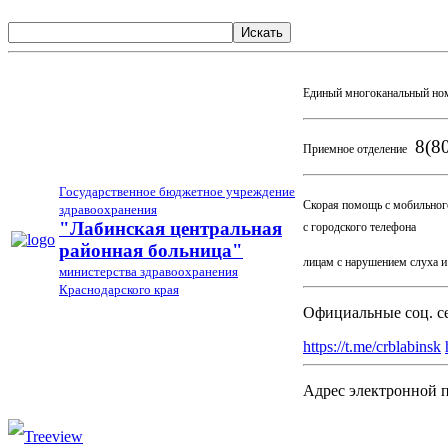
Искать
Единый многоканальный но
8(80
Приемное отделение
Государственное бюджетное учреждение
Скорая помощь с мобильног
здравоохранения
03
"Лабинская центральная
с городского телефона
районная больница"
лицам с нарушением слуха 
министерства здравоохранения
Краснодарского края
Официальные соц. с
https://t.me/crblabinsk
Адрес электронной 