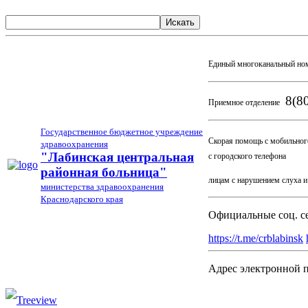
Искать
Единый многоканальный но
8(80
Приемное отделение
Государственное бюджетное учреждение
Скорая помощь с мобильног
здравоохранения
03
"Лабинская центральная
с городского телефона
районная больница"
лицам с нарушением слуха 
министерства здравоохранения
Краснодарского края
Официальные соц. с
https://t.me/crblabinsk
Адрес электронной 