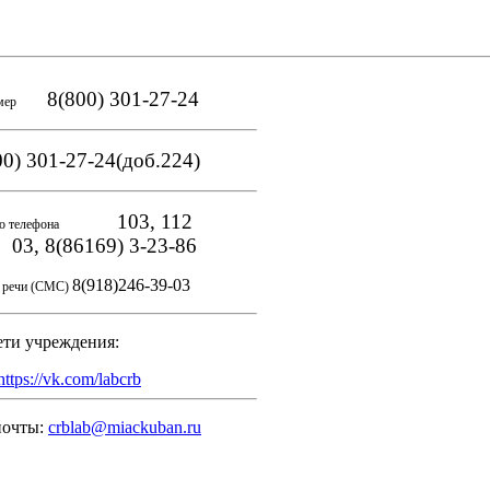
8(800) 301-27-24
мер
0) 301-27-24(доб.224)
103, 112
о телефона
, 8(86169) 3-23-86
8(918)246-39-03
и речи (СМС)
ети учреждения:
https://vk.com/labcrb
почты:
crblab@miackuban.ru