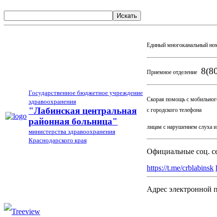
Искать
Единый многоканальный но
8(80
Приемное отделение
Государственное бюджетное учреждение
Скорая помощь с мобильног
здравоохранения
03
"Лабинская центральная
с городского телефона
районная больница"
лицам с нарушением слуха 
министерства здравоохранения
Краснодарского края
Официальные соц. с
https://t.me/crblabinsk
Адрес электронной 