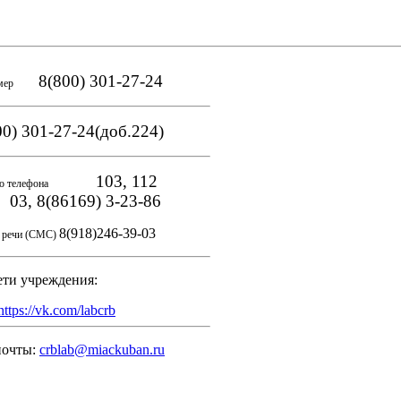
8(800) 301-27-24
мер
0) 301-27-24(доб.224)
103, 112
о телефона
, 8(86169) 3-23-86
8(918)246-39-03
и речи (СМС)
ети учреждения:
https://vk.com/labcrb
почты:
crblab@miackuban.ru